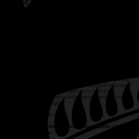
excited to announce that
we are holding 2 camps A
ADS RUGBY SAINTS
IN MILAN in JUNE 2017.
Siamo lieti di annunciare che avremo un Haka Rugby
Camp in Milano, in Giugno 2017, Non vediamo l'ora di
lavorare con questi ragazzi sul campo e condividere la
nostra cultura Maori.
RUGBY SAINTS è una società sportiva dilettantistica ch
opera con lo scopo di sviluppare e diffondere il rugby,
inteso come mezzo di formazione personale, come
scuola di sport e di vita. La "missione" della società,
come dichiarato nello Statuto, è quella di educare e
formare i ragazzi con lo spirito e i valori e del
rugby: Lealtà, Rispetto delle regole e degli avversari,
Correttezza, Coraggio.
www.rugbysaints.it
Per maggiori informazioni e prenotazioni cliccare sul
link sottostante: