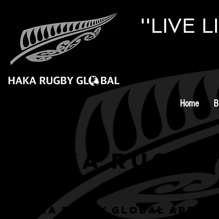
''LIVE 
Home
B
HAKA RUGBY
Haka Rugby Global are